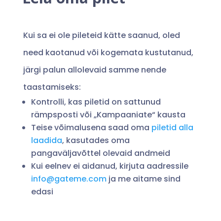
Kui sa ei ole pileteid kätte saanud, oled
need kaotanud või kogemata kustutanud,
järgi palun allolevaid samme nende
taastamiseks:
Kontrolli, kas piletid on sattunud
rämpsposti või „Kampaaniate“ kausta
Teise võimalusena saad oma
piletid alla
laadida
, kasutades oma
pangaväljavõttel olevaid andmeid
Kui eelnev ei aidanud, kirjuta aadressile
info@gateme.com
ja me aitame sind
edasi