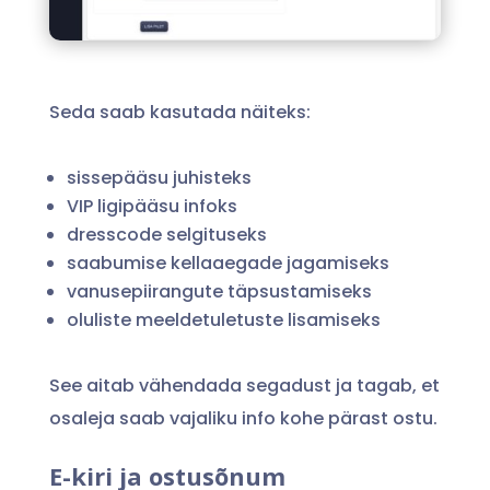
Seda saab kasutada näiteks:
sissepääsu juhisteks
VIP ligipääsu infoks
dresscode selgituseks
saabumise kellaaegade jagamiseks
vanusepiirangute täpsustamiseks
oluliste meeldetuletuste lisamiseks
See aitab vähendada segadust ja tagab, et
osaleja saab vajaliku info kohe pärast ostu.
E-kiri ja ostusõnum