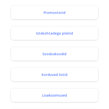
Promootorid
Istekohtadega piletid
Sooduskoodid
Korduvad listid
Lisaküsimused