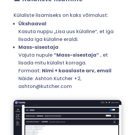
Külaliste lisamiseks on kaks võimalust:
Ükshaaval
Kasuta nuppu „Lisa uus külaline“, et iga
lisada iga külaline eraldi.
Mass-sisestaja
Vajuta nupule
“Mass-sisestaja”
, et
lisada mitu külalist korraga.
Formaat:
Nimi + kaaslaste arv, email
Näide: Ashton Kutcher +2,
ashton@kutcher.com