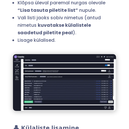
Klõpsa üleval paremal nurgas olevale
“Lisa tasuta piletite list”
nupule.
Vali listi jaoks sobiv nimetus (antud
nimetus
kuvatakse külalistele
saadetud piletite peal
).
Lisage külalised.
👤 Külaliste lisamine