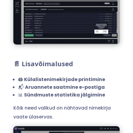
📄 Lisavõimalused
🖨️
Külalistenimekirjade printimine
📬
Aruannete saatmine e-postiga
📊
Sündmuste statistika jälgimine
Kõik need valikud on nähtavad nimekirja
vaate ülaservas.