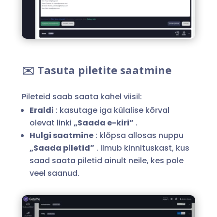
✉️ Tasuta piletite saatmine
Pileteid saab saata kahel viisil:
Eraldi
: kasutage iga külalise kõrval
olevat linki
„Saada e-kiri”
.
Hulgi saatmine
: klõpsa allosas nuppu
„Saada piletid”
. Ilmub kinnituskast, kus
saad saata piletid ainult neile, kes pole
veel saanud.