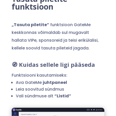
funktsioon
„Tasuta piletite”
funktsioon GateMe
keskkonnas võimaldab sul mugavalt
hallata VIPe, sponsoreid ja teisi erikülalisi,
kellele soovid tasuta pileteid jagada.
🧭 Kuidas sellele ligi pääseda
Funktsiooni kasutamiseks:
Ava GateMe
juhtpaneel
Leia soovitud sündmus
Vali sündmuse alt
“Listid”