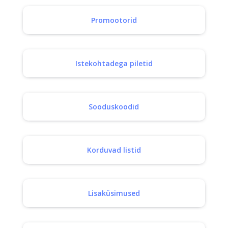
Promootorid
Istekohtadega piletid
Sooduskoodid
Korduvad listid
Lisaküsimused