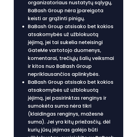
organizatoriaus nustatytų sąlygų,
BaBash Group nėra įpareigota
keisti ar grąžinti pinigų.
BaBash Group atsisako bet kokios
atsakomybės už užblokuotą
įėjimą, jei tai sukelia neteisingi
GateMe vartotojo duomenys,
komentarai, trečiųjų šalių veiksmai
ir kitos nuo BaBash Group
nepriklausančios aplinkybės.
BaBash Group atsisako bet kokios
atsakomybės už užblokuotą
įėjimą, jei pasirinktas renginys ir
sumokėta suma nėra tikri
(klaidingas renginys, mažesnė
suma). Jei yra kitų priežasčių, dėl
kurių jūsų įėjimas galėjo būti