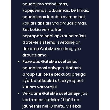
naudojimo stebėjimas,
kopijavimas, atkūrimas, keitimas,
naudojimas ir publikavimas bet
kokiais tikslais yra draudžiamas.
Bet kokia veikla, kuri
neproporcingai apkrauna mūsų
GateMe sistemą, svetainę ar
tinkamą GateMe veikimą, yra
draudžiama.
Pažeidus GateMe svetainės
naudojimosi sąlygas, BaBash
Group turi teisę blokuoti prieigą
ir/arba atšaukti užsakymą bet
kuriam vartotojui.
Veikdami GateMe svetainėje, jos
vartotojas sutinka: 1) būti ne
jaunesnis nei 18 metų, visiškai