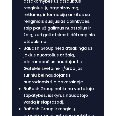
atsakomybės už atšauktus
renginius, jų organizavimą,
reklamą, informaciją ar kitas su
renginiais susijusias aplinkybes,
taip pat už galimus nuostolius ir
žalą, kuri gali atsirasti dėl renginio
atšaukimo.
BaBash Group nėra atsakinga už
jokius nuostolius ar žalą,
atsirandančius naudojantis
GateMe svetaine ir/arba jos
turiniu bei naudojantis
nuorodomis šioje svetainėje.
BaBash Group netikrina vartotojo
tapatybės, išskyrus naudotojo
vardą ir slaptažodį.
BaBash Group ir renginių
organizatoriai netikrina mokėtojo