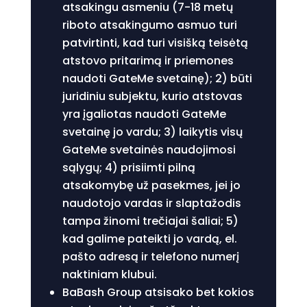
atsakingu asmeniu (7-18 metų
riboto atsakingumo asmuo turi
patvirtinti, kad turi visišką teisėtą
atstovo pritarimą ir priemones
naudoti GateMe svetainę); 2) būti
juridiniu subjektu, kurio atstovas
yra įgaliotas naudoti GateMe
svetainę jo vardu; 3) laikytis visų
GateMe svetainės naudojimosi
sąlygų; 4) prisiimti pilną
atsakomybę už pasekmes, jei jo
naudotojo vardas ir slaptažodis
tampa žinomi trečiajai šaliai; 5)
kad galime pateikti jo vardą, el.
pašto adresą ir telefono numerį
naktiniam klubui.
BaBash Group atsisako bet kokios