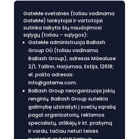
GateMe svetainės (toliau vadinama
GateMe) lankytojai ir vartotojai
sutinka laikytis šių naudojimosi
sąlygų (toliau – sąlygos):
GateMe administruoja BaBash
Group OÜ (toliau vadinama
BaBash Group), adresas Mäealuse
2/1, Tallinn, Harjumaa, Estija, 12618;
el. pašto adresas:
info@gateme.com.
BaBash Group neorganizuoja jokių
renginių. BaBash Group suteikia
galimybę užsirašyti į svečių sąrašą
pagal organizatorių, reklamos
specialistų, atlikėjų ir kt. prašymą
ir vardu, tačiau neturi teisės