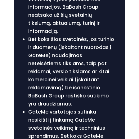
informacijos, BaBash Group
neatsako už šių svetainių
tikslumą, aktualumą, turinį ir
informaciją.
Bet koks šios svetainės, jos turinio
ir duomenų (įskaitant nuorodas į
GateMe) naudojimas
neteisėtiems tikslams, taip pat
reklamai, verslo tikslams ar kitai
komercinei veiklai (įskaitant
reklamavimą) be išankstinio
BaBash Group raštiško sutikimo
yra draudžiamas.
GateMe vartotojas sutinka
nesikišti į tinkamą GateMe
svetainės veikimą ir techninius
sprendimus. Bet koks GateMe