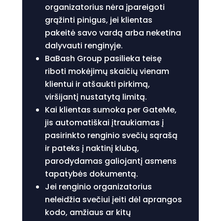
organizatorius nėra įpareigoti
grąžinti pinigus, jei klientas
pakeitė savo vardą arba neketina
dalyvauti renginyje.
BaBash Group pasilieka teisę
riboti mokėjimų skaičių vienam
klientui ir atšaukti pirkimą,
viršijantį nustatytą limitą.
Kai klientas sumoka per GateMe,
jis automatiškai įtraukiamas į
pasirinkto renginio svečių sąrašą
ir pateks į naktinį klubą,
parodydamas galiojantį asmens
tapatybės dokumentą.
Jei renginio organizatorius
neleidžia svečiui įeiti dėl aprangos
kodo, amžiaus ar kitų