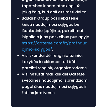
tapatybės ir nėra atsakingi už
jokią žalą, kuri gali atsirasti dėl to.
BaBash Group pasilieka teisę
keisti naudojimosi sąlygas be
išankstinio įspėjimo, pakeitimai
įsigalioja juos paskelbus puslapyje
https://gateme.com/lt/pro/naud
ojimo-salygos/
.
Visi skundai dėl renginio turinio,
kokybės ir reklamos turi būti
pateikti renginių organizatoriams.
Visi nesutarimai, kilę dėl GateMe
svetainės naudojimo, sprendžiami
pagal šias naudojimosi sąlygas ir
Estijos įstatymus.