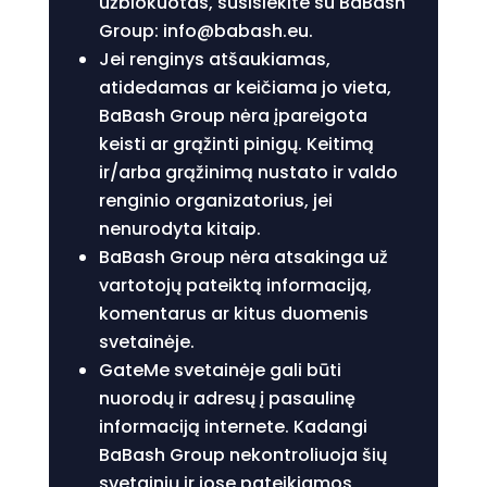
užblokuotas, susisiekite su BaBash
Group:
info@babash.eu
.
Jei renginys atšaukiamas,
atidedamas ar keičiama jo vieta,
BaBash Group nėra įpareigota
keisti ar grąžinti pinigų. Keitimą
ir/arba grąžinimą nustato ir valdo
renginio organizatorius, jei
nenurodyta kitaip.
BaBash Group nėra atsakinga už
vartotojų pateiktą informaciją,
komentarus ar kitus duomenis
svetainėje.
GateMe svetainėje gali būti
nuorodų ir adresų į pasaulinę
informaciją internete. Kadangi
BaBash Group nekontroliuoja šių
svetainių ir jose pateikiamos