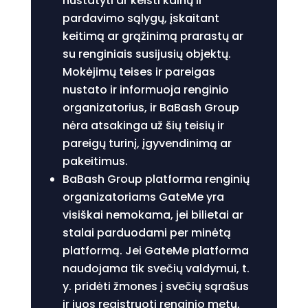
nustatyti ar keisti kainų ir
pardavimo sąlygų, įskaitant
keitimą ar grąžinimą prarastų ar
su renginiais susijusių objektų.
Mokėjimų teises ir pareigas
nustato ir informuoja renginio
organizatorius, ir BaBash Group
nėra atsakinga už šių teisių ir
pareigų turinį, įgyvendinimą ar
pakeitimus.
BaBash Group platforma renginių
organizatoriams GateMe yra
visiškai nemokama, jei bilietai ar
stalai parduodami per minėtą
platformą. Jei GateMe platforma
naudojama tik svečių valdymui, t.
y. pridėti žmones į svečių sąrašus
ir juos registruoti renginio metu,