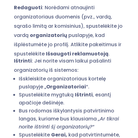
Redaguoti
: Norėdami atnaujinti
organizatoriaus duomenis (pvz., vardą,
sąrašo limitą ar komisinius), spustelėkite jo
vardą
organizatorių
puslapyje, kad
išplėstumėte jo profilį. Atlikite pakeitimus ir
spustelėkite
Išsaugoti reklamuotoją
.
Ištrinti
: Jei norite visam laikui pašalinti
organizatorių iš sistemos:
Išskleiskite organizatoriaus kortelę
puslapyje „
Organizatoriai
“.
Spustelėkite mygtuką
Ištrinti
, esantį
apačioje dešinėje.
Bus rodomas iškylantysis patvirtinimo
langas, kuriame bus klausiama
„Ar tikrai
norite ištrinti šį organizatorių?
“
Spustelėkite
Gerai,
kad patvirtintumėte,