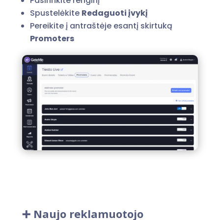
Pasirinkite renginį
Spustelėkite
Redaguoti įvykį
Pereikite į antraštėje esantį skirtuką
Promoters
➕ Naujo reklamuotojo