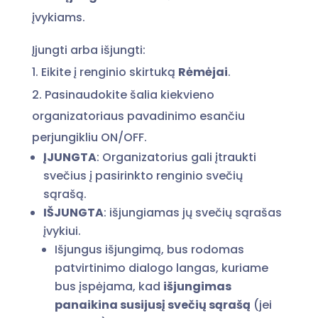
įvykiams.
Įjungti arba išjungti:
1. Eikite į renginio skirtuką
Rėmėjai
.
2. Pasinaudokite šalia kiekvieno
organizatoriaus pavadinimo esančiu
perjungikliu ON/OFF.
ĮJUNGTA
: Organizatorius gali įtraukti
svečius į pasirinkto renginio svečių
sąrašą.
IŠJUNGTA
: išjungiamas jų svečių sąrašas
įvykiui.
Išjungus išjungimą, bus rodomas
patvirtinimo dialogo langas, kuriame
bus įspėjama, kad
išjungimas
panaikina susijusį svečių sąrašą
(jei