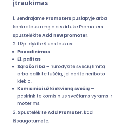
įtraukimas
1. Bendrajame
Promoters
puslapyje arba
konkretaus renginio skirtuke Promoters
spustelėkite
Add new promoter
.
2. Užpildykite šiuos laukus:
Pavadinimas
El. paštas
Sąrašo riba
– nurodykite svečių limitą
arba palikite tuščią, jei norite neriboto
kiekio.
Komisiniai už kiekvieną svečią
–
pasirinkite komisinius svečiams vyrams ir
moterims
3. Spustelėkite
Add Promoter
, kad
išsaugotumėte.