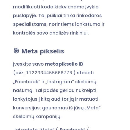
modifikuoti kodo kiekviename įvykio
puslapyje. Tai puikiai tinka rinkodaros
specialistams, norintiems lankstumo ir
kontrolės savo analizės rinkiniui.
🎯 Meta pikselis
Įveskite savo
metapikselio ID
(pvz.,
) stebėti
1122334455666778
„Facebook“ ir „Instagram“ skelbimų
našumą. Tai padės geriau nukreipti
lankytojus į kitą auditoriją ir matuoti
konversijas, gaunamas iš jūsų „Meta“
skelbimų kampanijų.
Jei rodote „Meta“ („Facebook“ /