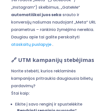
„Instagram“) skelbimus, „GateMe“
automatiškai juos seka
srauto ir
konversijų našumas naudojant „Meta“ URL
parametrus – rankinio žymėjimo nereikia.
Daugiau apie tai galite perskaityti
ataskaitų puslapyje
.
🔗 UTM kampanijų stebėjimas
Norite stebėti, kurios reklaminės
kampanijos pritraukia daugiausia bilietų
pardavimų?
Štai kaip:
Eikite į savo renginį ir spustelėkite
„Bendrinti renginio nuorodą“
.