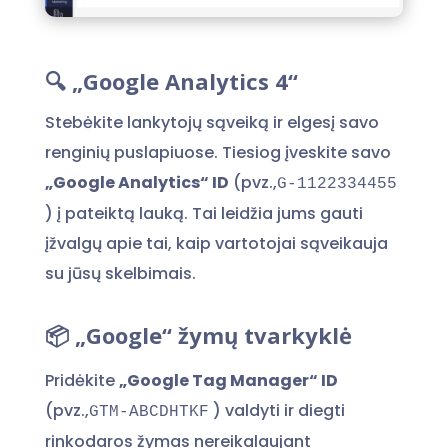
🔍 „Google Analytics 4“
Stebėkite lankytojų sąveiką ir elgesį savo
renginių puslapiuose. Tiesiog įveskite savo
„Google Analytics“ ID
(pvz.,
G-1122334455
) į pateiktą lauką. Tai leidžia jums gauti
įžvalgų apie tai, kaip vartotojai sąveikauja
su jūsų skelbimais.
📦 „Google“ žymų tvarkyklė
Pridėkite
„Google Tag Manager“ ID
(pvz.,
) valdyti ir diegti
GTM-ABCDHTKF
rinkodaros žymas nereikalaujant