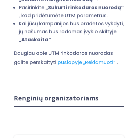
Pasirinkite
„Sukurti rinkodaros nuorodą“
, kad pridėtumėte UTM parametrus.
Kai jūsų kampanijos bus pradėtos vykdyti,
jų našumas bus rodomas įvykio skiltyje
„Ataskaita“
.
Daugiau apie UTM rinkodaros nuorodas
galite perskaityti
puslapyje „Reklamuoti“
.
Renginių organizatoriams