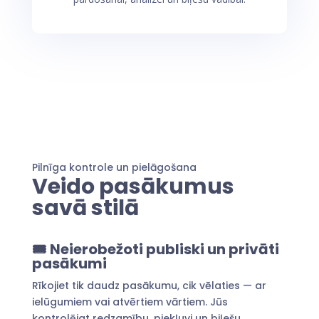
Pilnīga kontrole un pielāgošana
Veido pasākumus
savā stilā
🎟️
Neierobežoti publiski un privāti
pasākumi
Rīkojiet tik daudz pasākumu, cik vēlaties — ar
ielūgumiem vai atvērtiem vārtiem. Jūs
kontrolējat redzamību, piekļuvi un biļešu