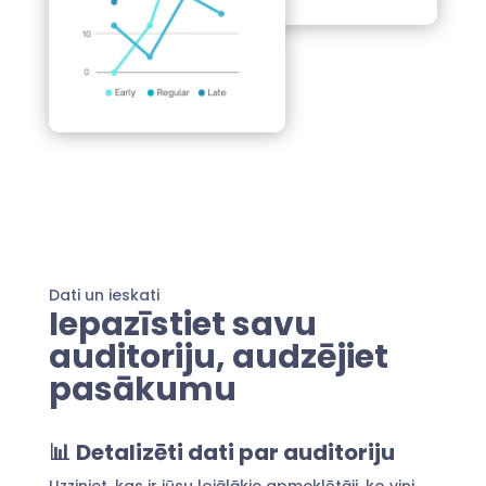
Dati un ieskati
Iepazīstiet savu
auditoriju, audzējiet
pasākumu
📊
Detalizēti dati par auditoriju
Uzziniet, kas ir jūsu lojālākie apmeklētāji, ko viņi