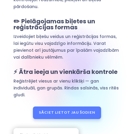
pārdošanu.
✏️
Pielāgojamas biļetes un
reģistrācijas formas
Izveidojiet biļešu veidus un reģistrācijas formas,
lai iegūtu visu vajadzīgo informāciju. Varat
pievienot arī jautājumus par īpašām vajadzībām
vai dalībnieku vēlmēm.
⚡
Ātra ieeja un vienkārša kontrole
Reģistrējiet viesus ar vienu klikšķi — gan
individuāli, gan grupās. Rindas saīsinās, viss ritēs
gludi.
SĀCIET LIETOT JAU ŠODIEN