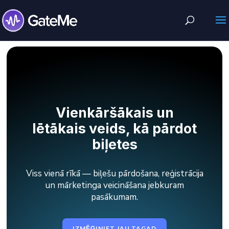
Vienkāršākais un
lētākais veids, kā pārdot
biļetes
Viss vienā rīkā — biļešu pārdošana, reģistrācija
un mārketinga veicināšana jebkuram
pasākumam.
IZMĒĢINIET JAU TAGAD