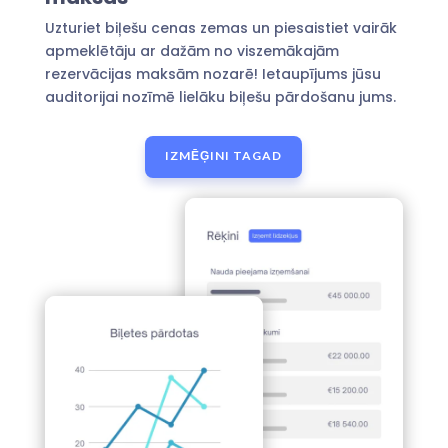
Uzturiet biļešu cenas zemas un piesaistiet vairāk
apmeklētāju ar dažām no viszemākajām
rezervācijas maksām nozarē! Ietaupījums jūsu
auditorijai nozīmē lielāku biļešu pārdošanu jums.
IZMĒĢINI TAGAD