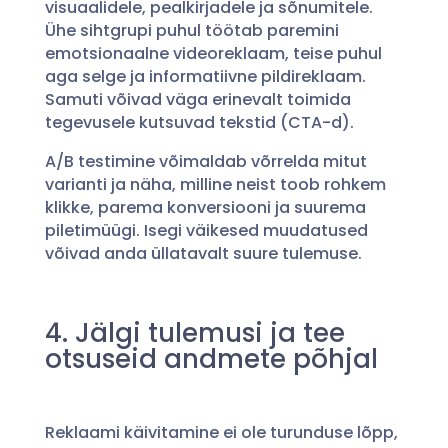
visuaalidele, pealkirjadele ja sõnumitele.
Ühe sihtgrupi puhul töötab paremini
emotsionaalne videoreklaam, teise puhul
aga selge ja informatiivne pildireklaam.
Samuti võivad väga erinevalt toimida
tegevusele kutsuvad tekstid (CTA-d).
A/B testimine võimaldab võrrelda mitut
varianti ja näha, milline neist toob rohkem
klikke, parema konversiooni ja suurema
piletimüügi. Isegi väikesed muudatused
võivad anda üllatavalt suure tulemuse.
4. Jälgi tulemusi ja tee
otsuseid andmete põhjal
Reklaami käivitamine ei ole turunduse lõpp,