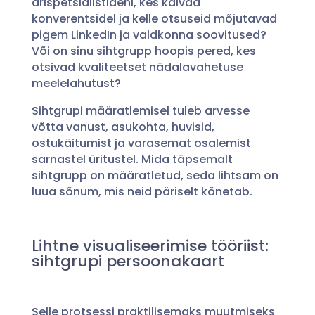
ärispetsialistideni, kes käivad
konverentsidel ja kelle otsuseid mõjutavad
pigem LinkedIn ja valdkonna soovitused?
Või on sinu sihtgrupp hoopis pered, kes
otsivad kvaliteetset nädalavahetuse
meelelahutust?
Sihtgrupi määratlemisel tuleb arvesse
võtta vanust, asukohta, huvisid,
ostukäitumist ja varasemat osalemist
sarnastel üritustel. Mida täpsemalt
sihtgrupp on määratletud, seda lihtsam on
luua sõnum, mis neid päriselt kõnetab.
Lihtne visualiseerimise tööriist:
sihtgrupi persoonakaart
Selle protsessi praktilisemaks muutmiseks