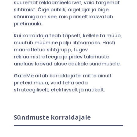
suuremat reklaamieelarvet, vaid targemat
sihtimist. Õige publik, õigel ajal ja õige
sõnumiga on see, mis päriselt kasvatab
piletimüüki.
Kui korraldaja teab täpselt, kellele ta müüb,
muutub müümine palju lihtsamaks. Hästi
määratletud sihtgrupp, tugev
reklaamistrateegia ja pidev tulemuste
analüüs loovad aluse edukale sündmusele.
GateMe aitab korraldajatel mitte ainult
pileteid müüa, vaid teha seda
strateegiliselt, efektiivselt ja nutikalt.
Sündmuste korraldajale