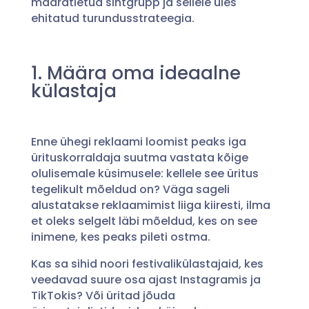
määratletud sihtgrupp ja sellele üles
ehitatud turundusstrateegia.
1. Määra oma ideaalne
külastaja
Enne ühegi reklaami loomist peaks iga
ürituskorraldaja suutma vastata kõige
olulisemale küsimusele: kellele see üritus
tegelikult mõeldud on? Väga sageli
alustatakse reklaamimist liiga kiiresti, ilma
et oleks selgelt läbi mõeldud, kes on see
inimene, kes peaks pileti ostma.
Kas sa sihid noori festivalikülastajaid, kes
veedavad suure osa ajast Instagramis ja
TikTokis? Või üritad jõuda