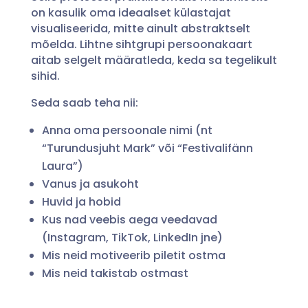
on kasulik oma ideaalset külastajat
visualiseerida, mitte ainult abstraktselt
mõelda. Lihtne sihtgrupi persoonakaart
aitab selgelt määratleda, keda sa tegelikult
sihid.
Seda saab teha nii:
Anna oma persoonale nimi (nt
“Turundusjuht Mark” või “Festivalifänn
Laura”)
Vanus ja asukoht
Huvid ja hobid
Kus nad veebis aega veedavad
(Instagram, TikTok, LinkedIn jne)
Mis neid motiveerib piletit ostma
Mis neid takistab ostmast