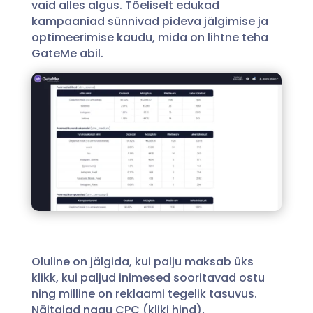
vaid alles algus. Tõeliselt edukad
kampaaniad sünnivad pideva jälgimise ja
optimeerimise kaudu, mida on lihtne teha
GateMe abil.
Oluline on jälgida, kui palju maksab üks
klikk, kui paljud inimesed sooritavad ostu
ning milline on reklaami tegelik tasuvus.
Näitajad nagu CPC (kliki hind),