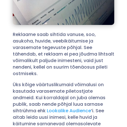
Reklaame saab sihtida vanuse, soo,
asukoha, huvide, veebikäitumise ja
varasemate tegevuste põhjal. See
tähendab, et reklaam ei pea jõudma lihtsalt
võimalikult paljude inimesteni, vaid just
nendeni, kellel on suurim tõenäosus pileti
ostmiseks.
Üks kõige väärtuslikumaid võimalusi on
kasutada varasemate piletostjate
andmeid. Kui korraldajal on juba olemas
publik, saab nende põhjal luua sarnase
sihtrühma ehk
Lookalike Audience
’i. See
aitab leida uusi inimesi, kelle huvid ja
käitumine sarnanevad olemasolevate